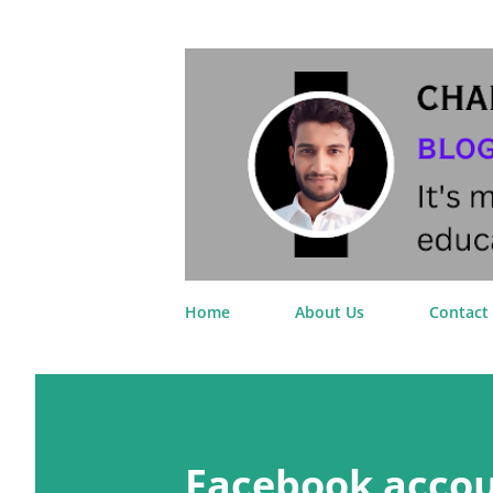
Home
About Us
Contact
P
o
Facebook accoun
s